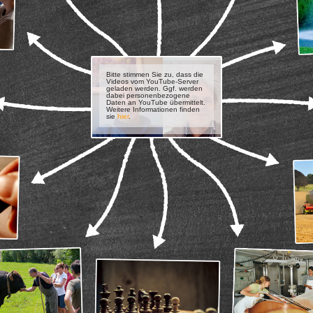
Bitte stimmen Sie zu, dass die
Videos vom YouTube-Server
geladen werden. Ggf. werden
dabei personen­bezogene
Daten an YouTube übermittelt.
Weitere Informationen finden
sie
hier
.