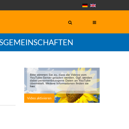
GSGEMEINSCHAFTEN
Bitte stimmen Sie zu, dass die Videos vom
YouTube-Server geladen werden. Ggf. werden
dabei personen­bezogene Daten an YouTube
übermittelt. Weitere Informationen finden sie
hier
.