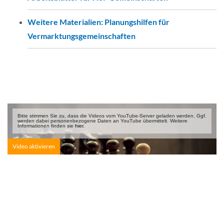
Businessplan.pdf
Weitere Materialien: Planungshilfen für
Gewinnverteilung.pdf
Vermarktungsgemeinschaften
Businessplan_Vorlage.doc
Soll_ist_Vergleich_geringerer_Komplexizitaet.pdf
Liquiditaet_blanco.xls
Soll_Ist_Vergleich_mittlere_Komplexitaet.pdf
Soll_ist_Vergleich_geringerer_Komplexizitaet.xls
Soll_Ist_Vergleich_hoehere_Komplexitaet.pdf
Soll_Ist_Vergleich_mittlere_Komplexitaet.xls
Soll_Ist_Vergleich_hoehere_Komplexitaet.xls
Beispiel_Businessplan.pdf
Bitte stimmen Sie zu, dass die Videos vom YouTube-Server geladen werden. Ggf.
werden dabei personen­bezogene Daten an YouTube übermittelt. Weitere
Informationen finden sie
hier
.
Info_zu_Beitragsmodellen.docx
Beitragsordnung_Muster.docx
Beitragsordnung_komplex_Muster.docx
20191003_Beitragsordnung_Xaels.docx