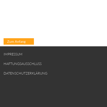
Break_Even_Analyse Genossenschaften.xlsx
Infos_Investitionsplanung_Geno_Verband.pdf
Infos_Planungsrechnungen.pdf
Investitionsplanung_Genossenschaftsverband.xlsx
Liquiditaetsplanung_Genossenschaftsverband.xlsx
Zum Anfang
Planungsrechnungen_Genossenschaftsverband.xlsx
Tipps_Risikoabschaetzung.pdf
IMPRESSUM
HAFTUNGSAUSSCHLUSS
DATENSCHUTZERKLÄRUNG