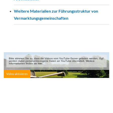
Aufgaben_am_Hof_Beispiel_1.pdf
Weitere Materialien zur Führungsstruktur von
Aufgaben_am_Hof_Beispiel_2.pdf
Vermarktungsgemeinschaften
Aufgaben_am_Hof.xls
Aufgaben_Kompetenzen_Verantwortlichkeiten.doc
Beispiel_Organigramm.xlsx
Bitte stimmen Sie zu, dass die Videos vom YouTube-Server geladen werden. Ggf.
werden dabei personen­bezogene Daten an YouTube übermittelt. Weitere
Informationen finden sie
hier
.
Gesamtstruktur_von_Kooperativen.docx
Fuehrungsstruktur_von_Kooperativen.docx
20190520_Vorstand_und_Aufsichtsrat_in_Genossenscha