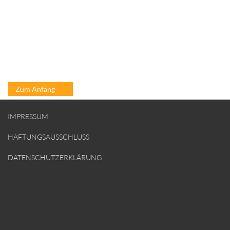
Ergaenzung_fuer_Haftungsfragen_Vorstand_und_Aufsich
Geschaeftsordnung_Aufsichtsrat_Entwurf.docx
Zum Anfang
IMPRESSUM
HAFTUNGSAUSSCHLUSS
DATENSCHUTZERKLÄRUNG